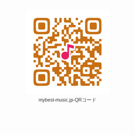
mybest-music.jp-QRコード