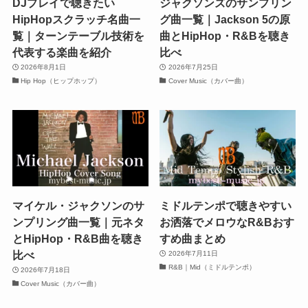
DJプレイで聴きたい
ジャクソンズのサンプリン
HipHopスクラッチ名曲一
グ曲一覧｜Jackson 5の原
覧｜ターンテーブル技術を
曲とHipHop・R&Bを聴き
代表する楽曲を紹介
比べ
2026年8月1日
2026年7月25日
Hip Hop（ヒップホップ）
Cover Music（カバー曲）
マイケル・ジャクソンのサ
ミドルテンポで聴きやすい
ンプリング曲一覧｜元ネタ
お洒落でメロウなR&Bおす
とHipHop・R&B曲を聴き
すめ曲まとめ
比べ
2026年7月11日
R&B｜Mid（ミドルテンポ）
2026年7月18日
Cover Music（カバー曲）