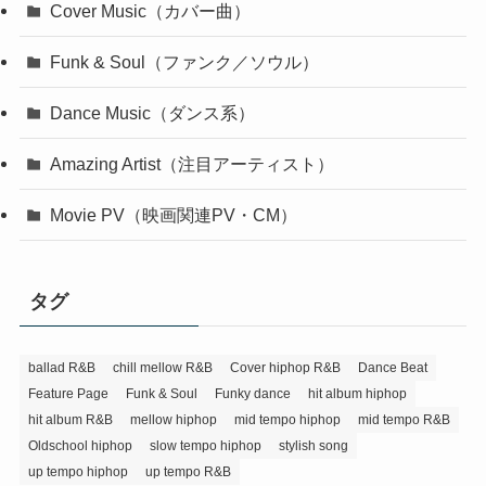
Cover Music（カバー曲）
Funk & Soul（ファンク／ソウル）
Dance Music（ダンス系）
Amazing Artist（注目アーティスト）
Movie PV（映画関連PV・CM）
タグ
ballad R&B
chill mellow R&B
Cover hiphop R&B
Dance Beat
Feature Page
Funk & Soul
Funky dance
hit album hiphop
hit album R&B
mellow hiphop
mid tempo hiphop
mid tempo R&B
Oldschool hiphop
slow tempo hiphop
stylish song
up tempo hiphop
up tempo R&B