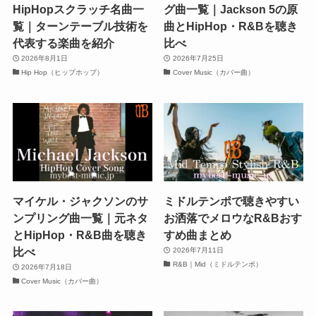
HipHopスクラッチ名曲一
グ曲一覧｜Jackson 5の原
覧｜ターンテーブル技術を
曲とHipHop・R&Bを聴き
代表する楽曲を紹介
比べ
2026年8月1日
2026年7月25日
Hip Hop（ヒップホップ）
Cover Music（カバー曲）
マイケル・ジャクソンのサ
ミドルテンポで聴きやすい
ンプリング曲一覧｜元ネタ
お洒落でメロウなR&Bおす
とHipHop・R&B曲を聴き
すめ曲まとめ
比べ
2026年7月11日
R&B｜Mid（ミドルテンポ）
2026年7月18日
Cover Music（カバー曲）