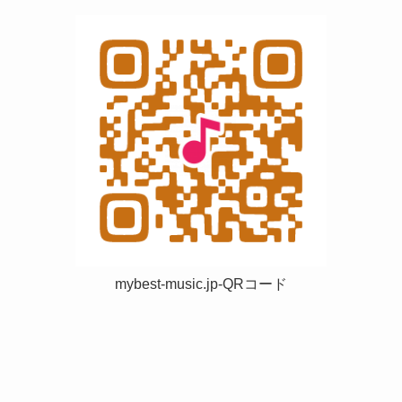
mybest-music.jp-QRコード