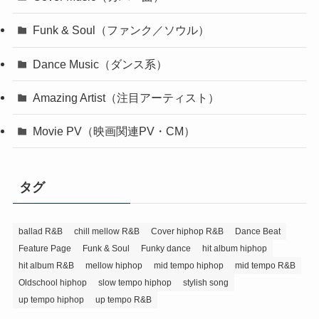
Funk & Soul（ファンク／ソウル）
Dance Music（ダンス系）
Amazing Artist（注目アーティスト）
Movie PV（映画関連PV・CM）
タグ
ballad R&B
chill mellow R&B
Cover hiphop R&B
Dance Beat
Feature Page
Funk & Soul
Funky dance
hit album hiphop
hit album R&B
mellow hiphop
mid tempo hiphop
mid tempo R&B
Oldschool hiphop
slow tempo hiphop
stylish song
up tempo hiphop
up tempo R&B