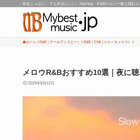
有名じゃない。でも本当にいい。HipHop・R&Bのカバー曲と隠れ
ホーム
R&B（アールアンドビー）
R&B｜Chill（スロー＆メロウ）
メロウR&Bおすすめ10選｜夜に
2025年8月12日