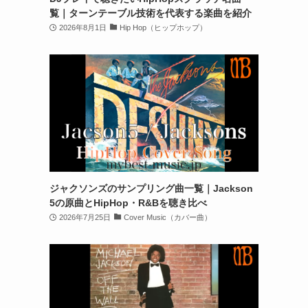
覧｜ターンテーブル技術を代表する楽曲を紹介
2026年8月1日
Hip Hop（ヒップホップ）
ジャクソンズのサンプリング曲一覧｜Jackson
5の原曲とHipHop・R&Bを聴き比べ
2026年7月25日
Cover Music（カバー曲）