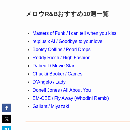
メロウR&Bおすすめ10選一覧
Masters of Funk / I can tell when you kiss
re:plus x Ai / Goodbye to your love
Bootsy Collins / Pearl Drops
Roddy Ricch / High Fashion
Dabeull / Movie Star
Chuckii Booker / Games
D’Angelo / Lady
Donell Jones / All About You
EM-CEE / Fly Away (Whodini Remix)
Gallant / Miyazaki