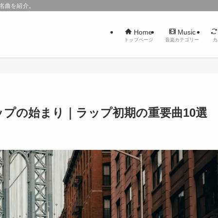
た名曲を紹介。
Home
Music
トップページ
音楽カテゴリー
カ
プホップの始まり｜ラップ初期の重要曲10選