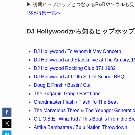
▶ 初期ヒップホップとつながるR&Bやソウルも
R&B特集一覧へ
DJ Hollywoodから知るヒップホ
DJ Hollywood / To Whom It May Concern
DJ Hollywood and Starski live at The Armory, 
DJ Hollywood Rocking Club 371 1982
DJ Hollywood at 119th St Old School BBQ
Doug E Fresh / Bustin’ Out
The Sugarhill Gang / Fast Lane
Grandmaster Flash / Flash To The Beat
The Marvelous Three & The Younger Generation
G.L.O.B.E., Whiz Kid / This Beat is From the Br
Afrika Bambaataa / Zulu Nation Throwdown