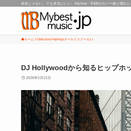
有名じゃない。でも本当にいい。HipHop・R&Bのカバー曲と隠れ
ホーム
Oldschool-HipHop(オールドスクール)
DJ Hollywoodから知るヒッ
2026年2月21日