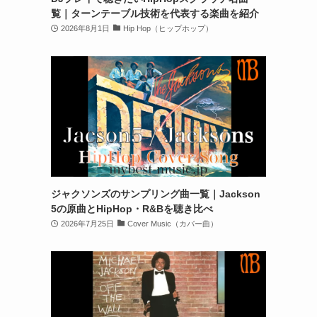
覧｜ターンテーブル技術を代表する楽曲を紹介
2026年8月1日
Hip Hop（ヒップホップ）
ジャクソンズのサンプリング曲一覧｜Jackson
5の原曲とHipHop・R&Bを聴き比べ
2026年7月25日
Cover Music（カバー曲）