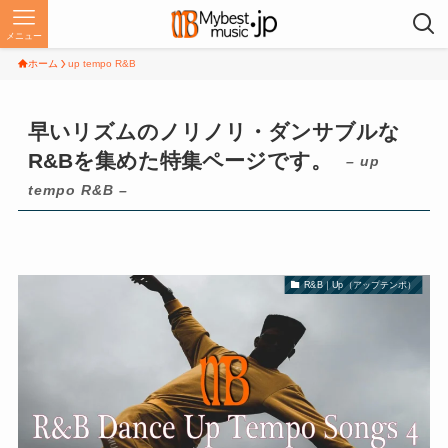
メニュー
ホーム
up tempo R&B
早いリズムのノリノリ・ダンサブルな
R&Bを集めた特集ページです。
– up
tempo R&B –
R&B｜Up（アップテンポ）