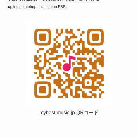
up tempo hiphop
up tempo R&B
mybest-music.jp-QRコード