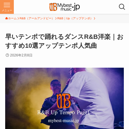
メニュー
ホーム
R&B（アールアンドビー）
R&B｜Up（アップテンポ）
早いテンポで踊れるダンスR&B洋楽｜お
すすめ10選アップテンポ人気曲
2026年2月8日