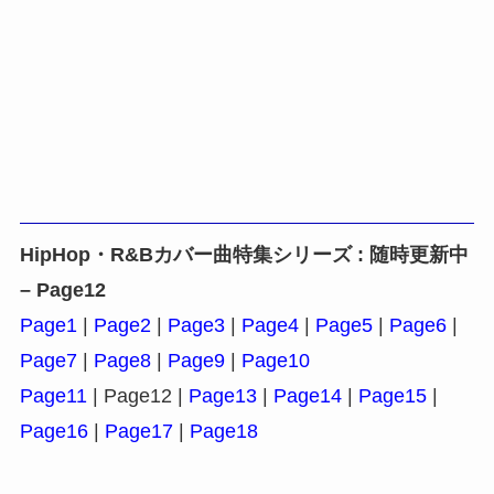
HipHop・R&Bカバー曲特集シリーズ : 随時更新中
– Page12
Page1
|
Page2
|
Page3
|
Page4
|
Page5
|
Page6
|
Page7
|
Page8
|
Page9
|
Page10
Page11
| Page12 |
Page13
|
Page14
|
Page15
|
Page16
|
Page17
|
Page18