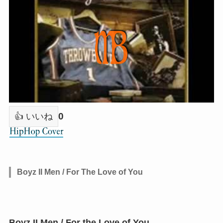
0
👍 いいね
Boyz II Men / For The Love of You
Boyz II Men / For the Love of You