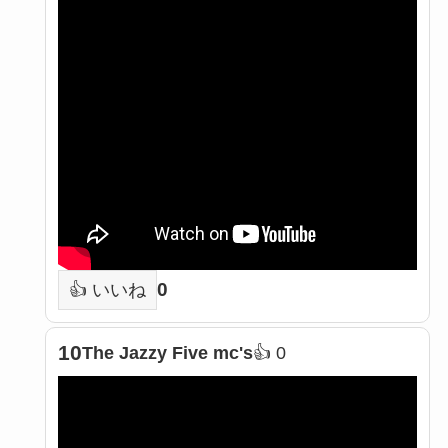
0
👍 いいね
10
The Jazzy Five mc's
👍 0