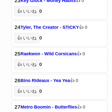
23
Key Glock - Money Habits
👍 0
0
👍 いいね
24
Tyler, The Creator - STICKY
👍 0
0
👍 いいね
25
Raekwon - Wild Corsicans
👍 0
0
👍 いいね
26
Bino Rideaux - Yea Yea
👍 0
0
👍 いいね
27
Metro Boomin - Butterflies
👍 0