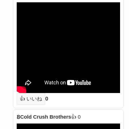
0
👍 いいね
8
Cold Crush Brothers
👍 0