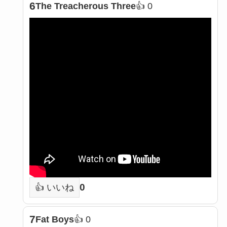
6
The Treacherous Three
👍 0
0
👍 いいね
7
Fat Boys
👍 0