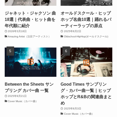
ジャネット・ジャクソン 曲
オールドスクール・ヒップ
18選｜代表曲・ヒット曲を
ホップ名曲10選｜踊れるパ
年代順に紹介
ーティーラップの原点
2026年3月18日
2025年8月2日
Amazing Artist（注目アーティスト）
Oldschool-HipHop(オールドスクール)
Between the Sheets サン
Good Times サンプリン
プリング カバー曲 一覧
グ・カバー曲一覧｜ヒップ
ホップとR&Bの関連曲まと
2025年9月21日
Cover Music（カバー曲）
め
2025年8月3日
Cover Music（カバー曲）