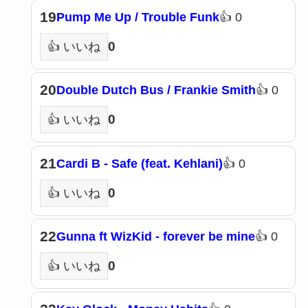
19
Pump Me Up / Trouble Funk
👍 0
0
👍 いいね
20
Double Dutch Bus / Frankie Smith
👍 0
0
👍 いいね
21
Cardi B - Safe (feat. Kehlani)
👍 0
0
👍 いいね
22
Gunna ft WizKid - forever be mine
👍 0
0
👍 いいね