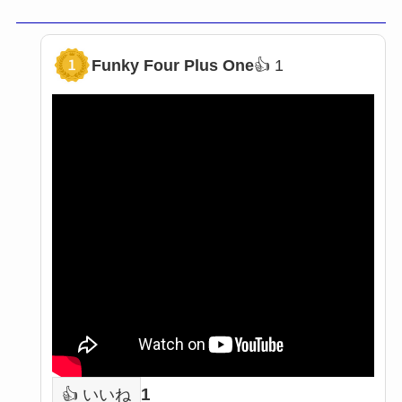
Funky Four Plus One
👍 1
1
1
👍 いいね