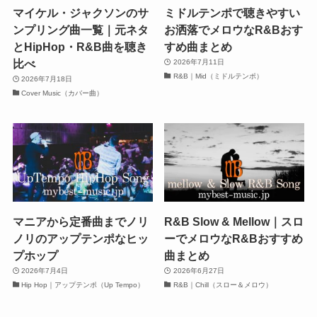
マイケル・ジャクソンのサ
ミドルテンポで聴きやすい
ンプリング曲一覧｜元ネタ
お洒落でメロウなR&Bおす
とHipHop・R&B曲を聴き
すめ曲まとめ
比べ
2026年7月11日
R&B｜Mid（ミドルテンポ）
2026年7月18日
Cover Music（カバー曲）
マニアから定番曲までノリ
R&B Slow & Mellow｜スロ
ノリのアップテンポなヒッ
ーでメロウなR&Bおすすめ
プホップ
曲まとめ
2026年7月4日
2026年6月27日
Hip Hop｜アップテンポ（Up Tempo）
R&B｜Chill（スロー＆メロウ）