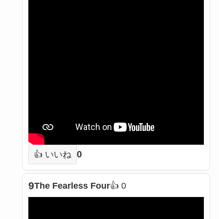
0
👍 いいね
9
The Fearless Four
👍 0