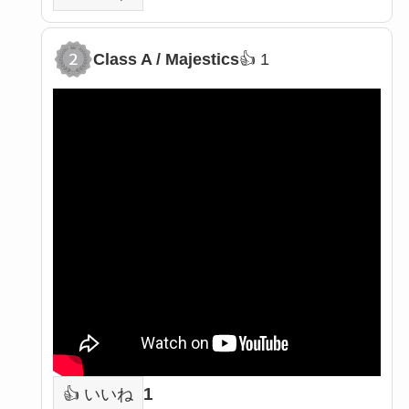
Class A / Majestics
👍 1
2
1
👍 いいね