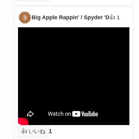
Big Apple Rappin' / Spyder 'D
👍 1
3
1
👍 いいね