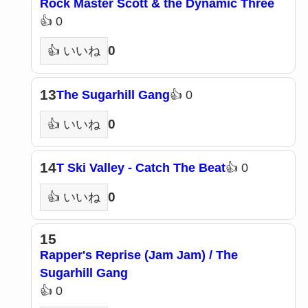
Rock Master Scott & the Dynamic Three
👍 0
0
👍 いいね
13
The Sugarhill Gang
👍 0
0
👍 いいね
14
T Ski Valley - Catch The Beat
👍 0
0
👍 いいね
15
Rapper's Reprise (Jam Jam) / The
Sugarhill Gang
👍 0