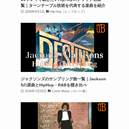
覧｜ターンテーブル技術を代表する楽曲を紹介
2026年8月1日
Hip Hop（ヒップホップ）
ジャクソンズのサンプリング曲一覧｜Jackson
5の原曲とHipHop・R&Bを聴き比べ
2026年7月25日
Cover Music（カバー曲）