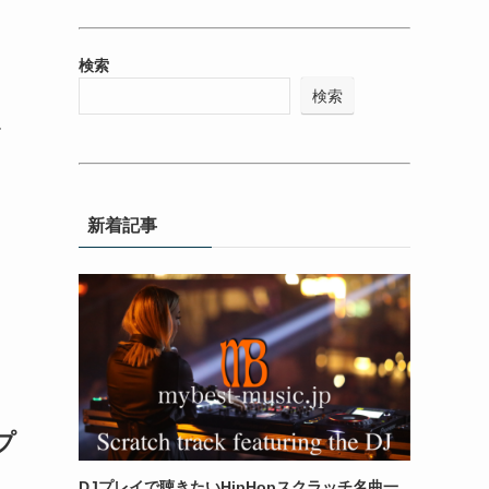
検索
検索
ル
新着記事
プ
DJプレイで聴きたいHipHopスクラッチ名曲一