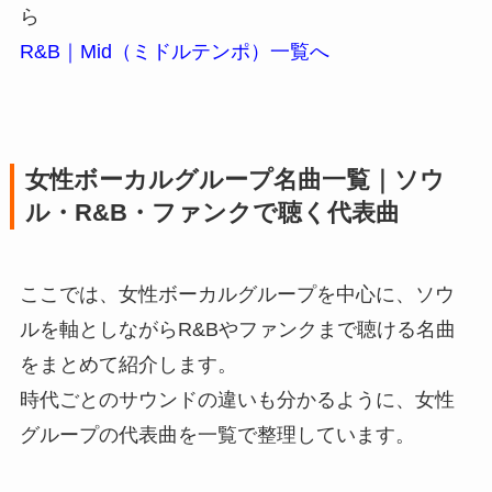
ら
R&B｜Mid（ミドルテンポ）一覧へ
女性ボーカルグループ名曲一覧｜ソウ
ル・R&B・ファンクで聴く代表曲
ここでは、女性ボーカルグループを中心に、ソウ
ルを軸としながらR&Bやファンクまで聴ける名曲
をまとめて紹介します。
時代ごとのサウンドの違いも分かるように、女性
グループの代表曲を一覧で整理しています。