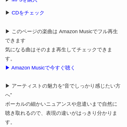
▶
CDをチェック
▶ このページの楽曲は Amazon Musicでフル再生
できます
気になる曲はそのまま再生してチェックできま
す。
▶ Amazon Musicで今すぐ聴く
▶ アーティストの魅力を“音でしっかり感じたい方
へ”
ボーカルの細かいニュアンスや息遣いまで自然に
聴き取れるので、表現の違いがはっきり分かりま
す。