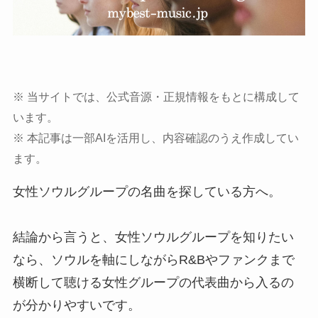
※ 当サイトでは、公式音源・正規情報をもとに構成して
います。
※ 本記事は一部AIを活用し、内容確認のうえ作成してい
ます。
女性ソウルグループの名曲を探している方へ。
結論から言うと、女性ソウルグループを知りたい
なら、ソウルを軸にしながらR&Bやファンクまで
横断して聴ける女性グループの代表曲から入るの
が分かりやすいです。