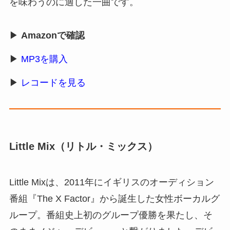
を味わうのに適した一曲です。
▶
Amazonで確認
▶
MP3を購入
▶
レコードを見る
Little Mix（リトル・ミックス）
Little Mixは、2011年にイギリスのオーディション
番組『The X Factor』から誕生した女性ボーカルグ
ループ。番組史上初のグループ優勝を果たし、そ