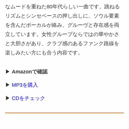
なムードを重ねた80年代らしい一曲です。跳ねる
リズムとシンセベースの押し出しに、ソウル要素
を含んだボーカルが絡み、グルーヴと存在感を両
立しています。女性グループならではの華やかさ
と大胆さがあり、クラブ感のあるファンク路線を
楽しみたい方にも合う内容です。
▶
Amazonで確認
▶
MP3を購入
▶
CDをチェック