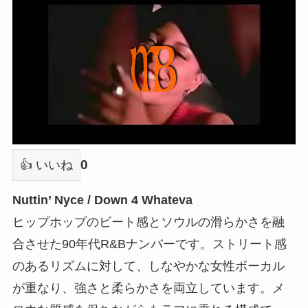
0
👍 いいね
Nuttin’ Nyce / Down 4 Whateva
ヒップホップのビート感とソウルの滑らかさを融
合させた90年代R&Bナンバーです。ストリート感
のあるリズムに対して、しなやかな女性ボーカル
が重なり、強さと柔らかさを両立しています。メ