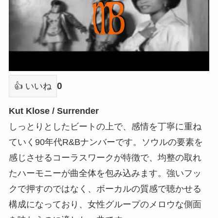
0
👍 いいね
Kut Klose / Surrender
しっとりとしたビートの上で、感情を丁寧に重ね
ていく90年代R&Bナンバーです。ソウルの要素を
感じさせるコーラスワークが特徴で、均整の取れ
たハーモニーが曲全体を包み込みます。強いフッ
クで押すのではなく、ボーカルの質感で聴かせる
構成になっており、女性グループのメロウな側面