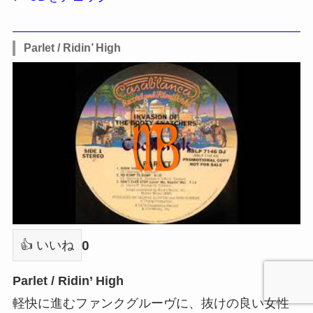
Parlet / Ridin’ High
0
👍 いいね
Parlet / Ridin’ High
軽快に進むファンクグルーヴに、抜けの良い女性