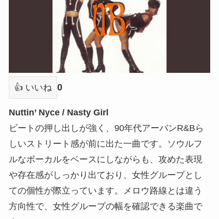
0
👍 いいね
Nuttin’ Nyce / Nasty Girl
ビートの押し出しが強く、90年代アーバンR&Bら
しいストリート感が前に出た一曲です。ソウルフ
ルなボーカルをベースにしながらも、攻めた表現
や存在感がしっかり出ており、女性グループとし
ての個性が際立っています。メロウ路線とは違う
方向性で、女性グループの幅を確認できる楽曲で