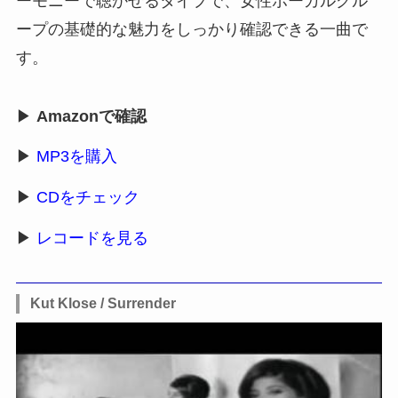
ーモニーで聴かせるタイプで、女性ボーカルグル
ープの基礎的な魅力をしっかり確認できる一曲で
す。
▶
Amazonで確認
▶
MP3を購入
▶
CDをチェック
▶
レコードを見る
Kut Klose / Surrender