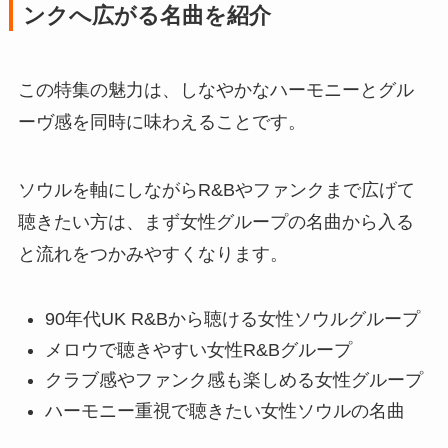
ンクへ広がる名曲を紹介
この特集の魅力は、しなやかなハーモニーとグル
ーヴ感を同時に味わえることです。
ソウルを軸にしながらR&Bやファンクまで広げて
聴きたい方は、まず女性グループの名曲から入る
と流れをつかみやすくなります。
90年代UK R&Bから聴ける女性ソウルグループ
メロウで聴きやすい女性R&Bグループ
クラブ感やファンク感も楽しめる女性グループ
ハーモニー重視で聴きたい女性ソウルの名曲