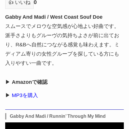
0
👍 いいね
Gabby And Madi / West Coast Souf Doe
スムースでメロウな空気感が心地よい好曲です。
派手さよりもグルーヴの気持ちよさが前に出てお
り、R&Bへ自然につながる感覚も味わえます。ミ
ディアム寄りの女性グループを探している方にも
入りやすい一曲です。
▶
Amazonで確認
▶
MP3を購入
Gabby And Madi / Runnin’ Through My Mind