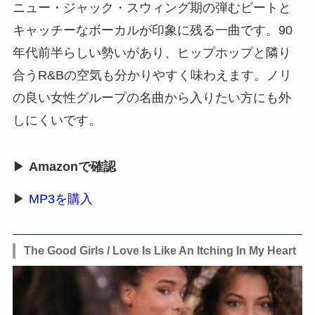
ニュー・ジャック・スウィング期の弾むビートと
キャッチーなボーカルが印象に残る一曲です。90
年代前半らしい勢いがあり、ヒップホップと隣り
合うR&Bの空気も分かりやすく味わえます。ノリ
の良い女性グループの名曲から入りたい方にも外
しにくいです。
▶
Amazonで確認
▶
MP3を購入
The Good Girls / Love Is Like An Itching In My Heart