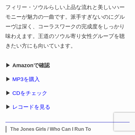
フィリー・ソウルらしい上品な流れと美しいハー
モニーが魅力の一曲です。派手すぎないのにグル
ーヴは深く、コーラスワークの完成度をしっかり
味わえます。王道のソウル寄り女性グループを聴
きたい方にも向いています。
▶
Amazonで確認
▶
MP3を購入
▶
CDをチェック
▶
レコードを見る
The Jones Girls / Who Can I Run To