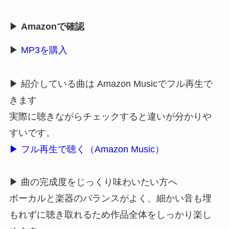
▶
Amazonで確認
▶
MP3を購入
▶ 紹介している曲は Amazon Musicでフル再生で
きます
実際に聴きながらチェックすると違いが分かりや
すいです。
▶ フル再生で聴く（Amazon Music）
▶ 曲の完成度をじっくり味わいたい方へ
ボーカルと楽器のバランスがよく、細かい音も埋
もれずに聴き取れるため作品全体をしっかり楽し