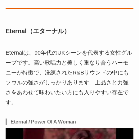
Eternal（エターナル）
Eternalは、90年代のUKシーンを代表する女性グル
ープです。高い歌唱力と美しく重なり合うハーモ
ニーが特徴で、洗練されたR&Bサウンドの中にも
ソウルの強さがしっかりあります。上品さと力強
さをあわせて味わいたい方にも入りやすい存在で
す。
Eternal / Power Of A Woman