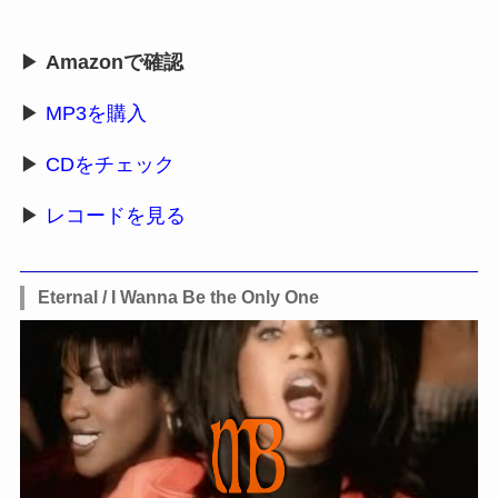
▶
Amazonで確認
▶
MP3を購入
▶
CDをチェック
▶
レコードを見る
Eternal / I Wanna Be the Only One