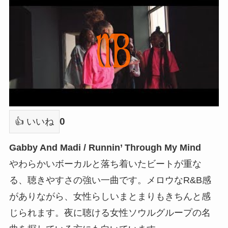
0
👍 いいね
Gabby And Madi / Runnin’ Through My Mind
やわらかいボーカルと落ち着いたビートが重な
る、聴きやすさの強い一曲です。メロウなR&B感
がありながら、女性らしいまとまりもきちんと感
じられます。夜に聴ける女性ソウルグループの名