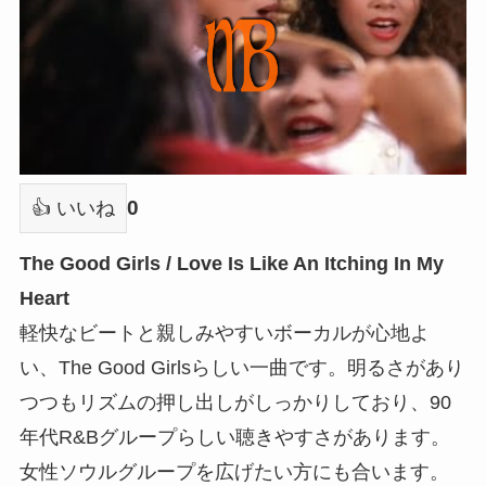
0
👍 いいね
The Good Girls / Love Is Like An Itching In My
Heart
軽快なビートと親しみやすいボーカルが心地よ
い、The Good Girlsらしい一曲です。明るさがあり
つつもリズムの押し出しがしっかりしており、90
年代R&Bグループらしい聴きやすさがあります。
女性ソウルグループを広げたい方にも合います。