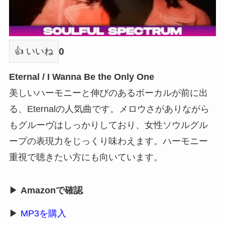
0
👍 いいね
Eternal / I Wanna Be the Only One
美しいハーモニーと伸びのあるボーカルが前に出
る、Eternalの人気曲です。メロウさがありながら
もグルーヴはしっかりしており、女性ソウルグル
ープの表現力をじっくり味わえます。ハーモニー
重視で聴きたい方にも向いています。
▶
Amazonで確認
▶
MP3を購入