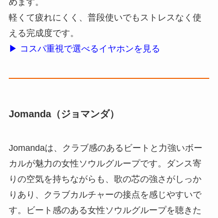
めます。
軽くて疲れにくく、普段使いでもストレスなく使
える完成度です。
▶ コスパ重視で選べるイヤホンを見る
Jomanda（ジョマンダ）
Jomandaは、クラブ感のあるビートと力強いボー
カルが魅力の女性ソウルグループです。ダンス寄
りの空気を持ちながらも、歌の芯の強さがしっか
りあり、クラブカルチャーの接点を感じやすいで
す。ビート感のある女性ソウルグループを聴きた