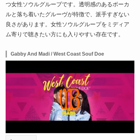
つ女性ソウルグループです。透明感のあるボーカ
ルと落ち着いたグルーヴが特徴で、派手すぎない
良さがあります。女性ソウルグループをミディア
ム寄りで聴きたい方にも入りやすい存在です。
Gabby And Madi / West Coast Souf Doe