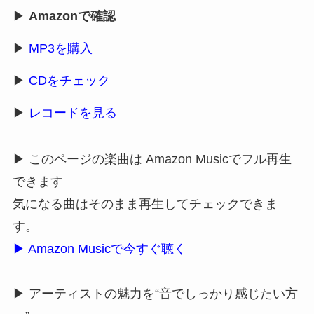
▶
Amazonで確認
▶
MP3を購入
▶
CDをチェック
▶
レコードを見る
▶ このページの楽曲は Amazon Musicでフル再生
できます
気になる曲はそのまま再生してチェックできま
す。
▶ Amazon Musicで今すぐ聴く
▶ アーティストの魅力を“音でしっかり感じたい方