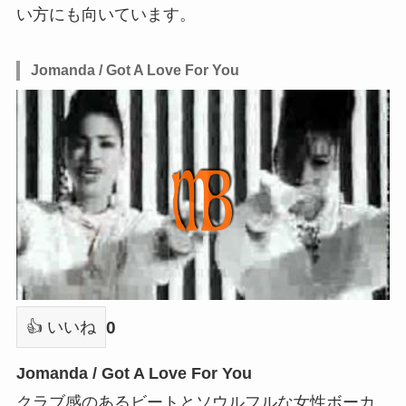
い方にも向いています。
Jomanda / Got A Love For You
0
👍 いいね
Jomanda / Got A Love For You
クラブ感のあるビートとソウルフルな女性ボーカ