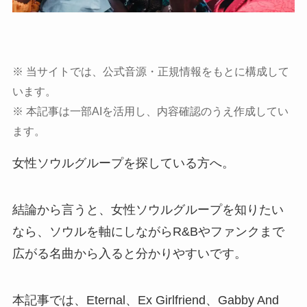
※ 当サイトでは、公式音源・正規情報をもとに構成して
います。
※ 本記事は一部AIを活用し、内容確認のうえ作成してい
ます。
女性ソウルグループを探している方へ。
結論から言うと、女性ソウルグループを知りたい
なら、ソウルを軸にしながらR&Bやファンクまで
広がる名曲から入ると分かりやすいです。
本記事では、Eternal、Ex Girlfriend、Gabby And