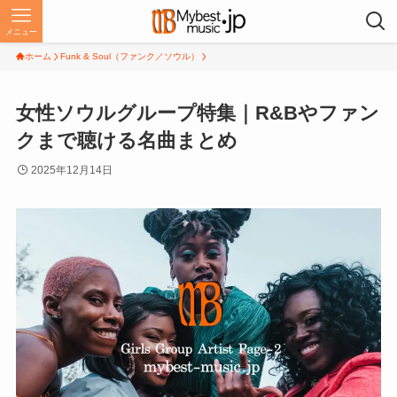
メニュー
ホーム
Funk & Soul（ファンク／ソウル）
女性ソウルグループ特集｜R&Bやファン
クまで聴ける名曲まとめ
2025年12月14日