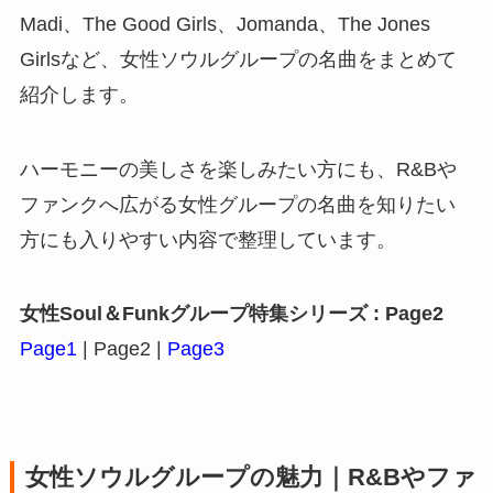
Madi、The Good Girls、Jomanda、The Jones
Girlsなど、女性ソウルグループの名曲をまとめて
紹介します。
ハーモニーの美しさを楽しみたい方にも、R&Bや
ファンクへ広がる女性グループの名曲を知りたい
方にも入りやすい内容で整理しています。
女性Soul＆Funkグループ特集シリーズ : Page2
Page1
| Page2 |
Page3
女性ソウルグループの魅力｜R&Bやファ