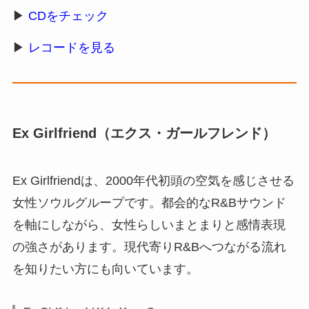
▶
CDをチェック
▶
レコードを見る
Ex Girlfriend（エクス・ガールフレンド）
Ex Girlfriendは、2000年代初頭の空気を感じさせる
女性ソウルグループです。都会的なR&Bサウンド
を軸にしながら、女性らしいまとまりと感情表現
の強さがあります。現代寄りR&Bへつながる流れ
を知りたい方にも向いています。