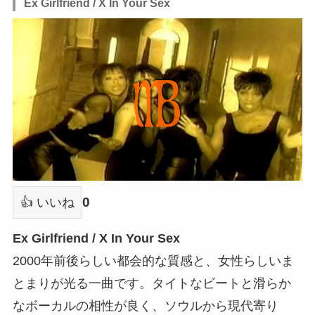
Ex Girlfriend / X In Your Sex
0
👍 いいね
Ex Girlfriend / X In Your Sex
2000年前後らしい都会的な質感と、女性らしいま
とまりが光る一曲です。タイトなビートと滑らか
なボーカルの相性が良く、ソウルから現代寄り