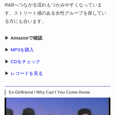
R&Bへつながる流れもつかみやすくなっていま
す。ストリート感のある女性グループを探してい
る方にも合います。
▶
Amazonで確認
▶
MP3を購入
▶
CDをチェック
▶
レコードを見る
Ex-Girlfriend / Why Can’t You Come Home