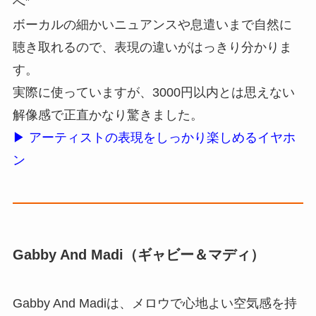
へ”
ボーカルの細かいニュアンスや息遣いまで自然に
聴き取れるので、表現の違いがはっきり分かりま
す。
実際に使っていますが、3000円以内とは思えない
解像感で正直かなり驚きました。
▶ アーティストの表現をしっかり楽しめるイヤホ
ン
Gabby And Madi（ギャビー＆マディ）
Gabby And Madiは、メロウで心地よい空気感を持