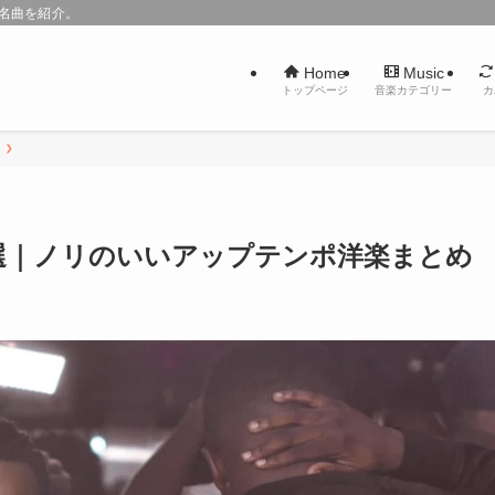
た名曲を紹介。
Home
Music
トップページ
音楽カテゴリー
カ
）
0選｜ノリのいいアップテンポ洋楽まとめ