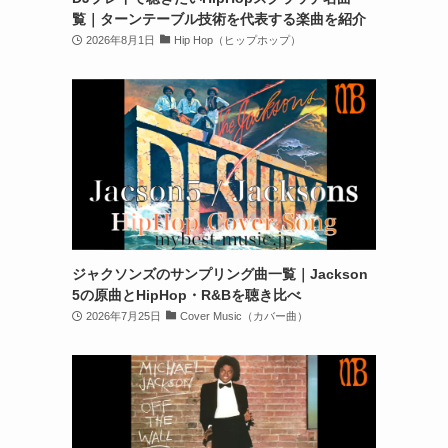
覧｜ターンテーブル技術を代表する楽曲を紹介
2026年8月1日
Hip Hop（ヒップホップ）
ジャクソンズのサンプリング曲一覧｜Jackson
5の原曲とHipHop・R&Bを聴き比べ
2026年7月25日
Cover Music（カバー曲）