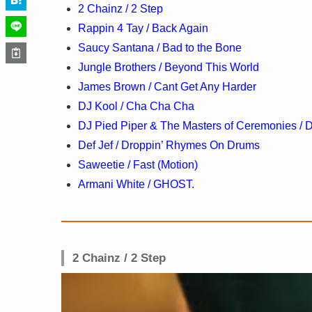
2 Chainz / 2 Step
Rappin 4 Tay / Back Again
Saucy Santana / Bad to the Bone
Jungle Brothers / Beyond This World
James Brown / Cant Get Any Harder
DJ Kool / Cha Cha Cha
DJ Pied Piper & The Masters of Ceremonies / D
Def Jef / Droppin’ Rhymes On Drums
Saweetie / Fast (Motion)
Armani White / GHOST.
2 Chainz / 2 Step